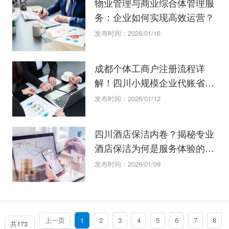
物业管理与商业综合体管理服
务：企业如何实现高效运营？
发布时间：2026/01/16
成都个体工商户注册流程详
解！四川小规模企业代账省钱
妙招
发布时间：2026/01/12
四川酒店保洁内卷？揭秘专业
酒店保洁为何是服务体验的关
键？
发布时间：2026/01/09
上一页
1
2
3
4
5
6
7
8
共173